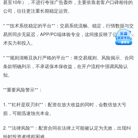
甚至10年），不进行夸张广告轰炸，主要依靠老客户口碑相传的
公司，往往更注重长期稳定运营。
* **技术系统稳定的平台**：交易系统流畅、稳定，行情数据与交
易所同步无延迟，APP/PC端体验专业，这间接反映了公司的技
术实力和投入。
* **规则清晰且执行严格的平台**：将交易规则、风险揭示、合同
条款明确列示，不承诺保本保收益，在开户流程中强调风险认
知。
**重要风险警示**：
1. **杠杆是双刃剑**：配资在放大收益的同时，会数倍放大亏
损，可能迅速蚀光本金。
2. **法律风险**：配资合同在法律上可能被认定为无效，出现纠
纷时投资者维权困难。