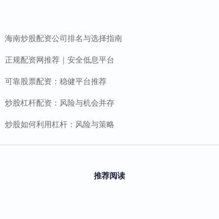
海南炒股配资公司排名与选择指南
正规配资网推荐｜安全低息平台
可靠股票配资：稳健平台推荐
炒股杠杆配资：风险与机会并存
炒股如何利用杠杆：风险与策略
推荐阅读