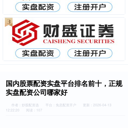
国内股票配资实盘平台排名前十，正规
实盘配资公司哪家好
作者：炒股配资选
平台：免息配资开户
更新：2026-04-13
12:22:20
阅读：107