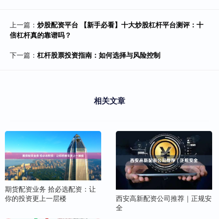
上一篇：
炒股配资平台 【新手必看】十大炒股杠杆平台测评：十
倍杠杆真的靠谱吗？
下一篇：
杠杆股票投资指南：如何选择与风险控制
相关文章
期货配资业务 拾必选配资：让
你的投资更上一层楼
西安高新配资公司推荐｜正规安
全