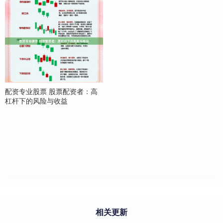
配资专业股票 股票配资者：高
杠杆下的风险与收益
相关更新